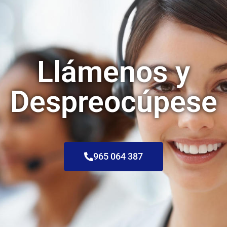
Llámenos y
Despreocúpese
965 064 387