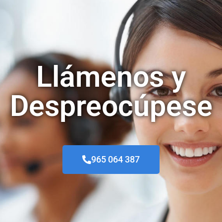
Llámenos y
Despreocúpese
965 064 387